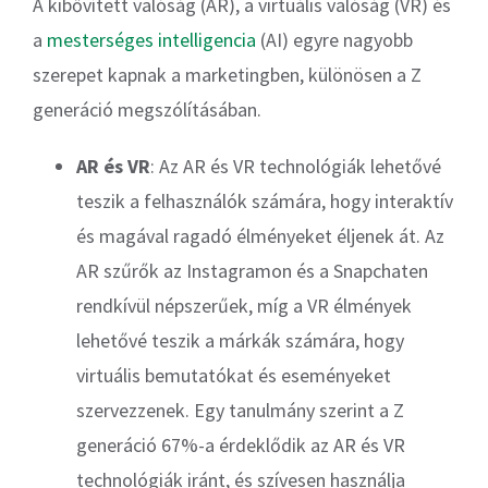
A kibővített valóság (AR), a virtuális valóság (VR) és
a
mesterséges intelligencia
(AI) egyre nagyobb
szerepet kapnak a marketingben, különösen a Z
generáció megszólításában.
AR és VR
: Az AR és VR technológiák lehetővé
teszik a felhasználók számára, hogy interaktív
és magával ragadó élményeket éljenek át. Az
AR szűrők az Instagramon és a Snapchaten
rendkívül népszerűek, míg a VR élmények
lehetővé teszik a márkák számára, hogy
virtuális bemutatókat és eseményeket
szervezzenek. Egy tanulmány szerint a Z
generáció 67%-a érdeklődik az AR és VR
technológiák iránt, és szívesen használja