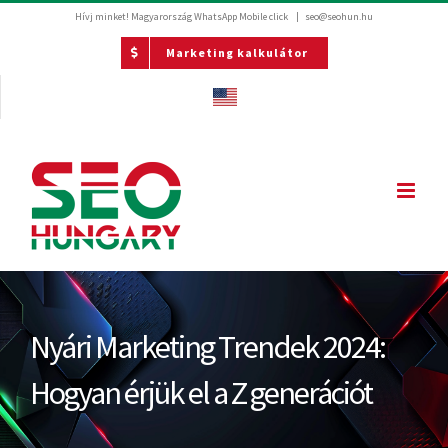
Kihagyás
Hívj minket! Magyarország
WhatsApp Mobile click
|
seo@seohun.hu
Marketing kalkulátor
Nyári Marketing Trendek 2024:
Hogyan érjük el a Z generációt