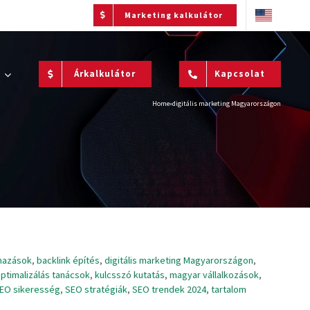
Marketing kalkulátor
Árkalkulátor
Kapcsolat
Home
»
digitális marketing Magyarországon
lmazások
,
backlink építés
,
digitális marketing Magyarországon
,
ptimalizálás tanácsok
,
kulcsszó kutatás
,
magyar vállalkozások
,
EO sikeresség
,
SEO stratégiák
,
SEO trendek 2024
,
tartalom