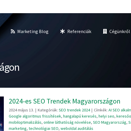
Marketing Blog
Referenciák
Cégünkről
zágon
2024-es SEO Trendek Magyarországon
2024 május 13.
|
Kategóriák:
SEO trendek 2024
|
Címkék:
AI SEO alka
Google algoritmus frissítések
,
hangalapú keresés
,
helyi seo
,
keresőo
mobiloptimalizálás
,
online láthatóság növelése
,
SEO Magyarország
,
S
marketing
,
technológiai SEO
,
weboldal auditálás