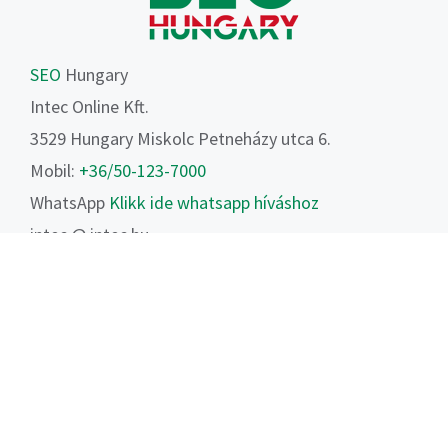
SEO
Hungary
Intec Online Kft.
3529 Hungary Miskolc Petneházy utca 6.
Mobil:
+36/50-123-7000
WhatsApp
Klikk ide whatsapp híváshoz
intec @ intec.hu
https://seohun.hu