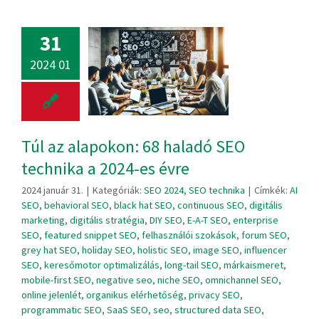
31
2024 01
Túl az alapokon: 68 haladó SEO
technika a 2024-es évre
2024 január 31.
|
Kategóriák:
SEO 2024
,
SEO technika
|
Címkék:
AI
SEO
,
behavioral SEO
,
black hat SEO
,
continuous SEO
,
digitális
marketing
,
digitális stratégia
,
DIY SEO
,
E-A-T SEO
,
enterprise
SEO
,
featured snippet SEO
,
felhasználói szokások
,
forum SEO
,
grey hat SEO
,
holiday SEO
,
holistic SEO
,
image SEO
,
influencer
SEO
,
keresőmotor optimalizálás
,
long-tail SEO
,
márkaismeret
,
mobile-first SEO
,
negative seo
,
niche SEO
,
omnichannel SEO
,
online jelenlét
,
organikus elérhetőség
,
privacy SEO
,
programmatic SEO
,
SaaS SEO
,
seo
,
structured data SEO
,