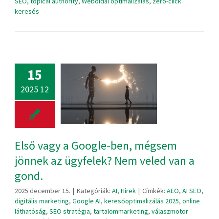
SEO
,
topical authority
,
Weboldal optimalizálás
,
zero-click
keresés
15
2025 12
Első vagy a Google-ben, mégsem
jönnek az ügyfelek? Nem veled van a
gond.
2025 december 15.
|
Kategóriák:
AI
,
Hírek
|
Címkék:
AEO
,
AI SEO
,
digitális marketing
,
Google AI
,
keresőoptimalizálás 2025
,
online
láthatóság
,
SEO stratégia
,
tartalommarketing
,
válaszmotor