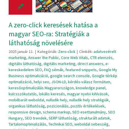
A zero-click keresések hatása a
magyar SEO-ra: Stratégiák a
láthatóság növelésére
2025 január 11.
|
Kategóriák:
Zero-click
|
Címkék:
adatvezérelt
marketing
,
Answer the Public
,
Core Web Vitals
,
CTR elemzés
,
digitális láthatóság
,
digitális marketing
,
direct answers
,
e-
kereskedelem SEO
,
FAQ sémák
,
featured snippets
,
Google My
Business optimalizáció
,
google search console
,
Google térkép
optimalizáció
,
helyi seo
,
JSON-LD
,
kérdés-válasz formátum
,
keresőoptimalizálás Magyarországon
,
knowledge panel
,
kulcsszókutatás
,
lokális keresés
,
magyar nyelvi kihívások
,
mobilbarát weboldal
,
nulladik hely
,
nulladik hely stratégiák
,
organikus láthatóság
,
pozicionálás
,
pozitív értékelések
,
responsive design
,
schema markup
,
SEO esettanulmány
,
SEO
Hungary
,
SEO trendek
,
SERP láthatóság
,
strukturált adatok
,
Tartalomoptimalizálás
,
Technikai SEO
,
weboldal sebesség
,