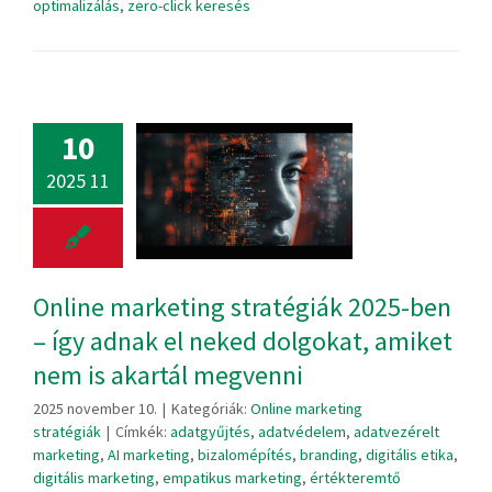
optimalizálás
,
zero-click keresés
10
2025 11
Online marketing stratégiák 2025-ben
– így adnak el neked dolgokat, amiket
nem is akartál megvenni
2025 november 10.
|
Kategóriák:
Online marketing
stratégiák
|
Címkék:
adatgyűjtés
,
adatvédelem
,
adatvezérelt
marketing
,
AI marketing
,
bizalomépítés
,
branding
,
digitális etika
,
digitális marketing
,
empatikus marketing
,
értékteremtő