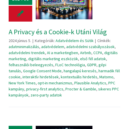
A Privacy és a Cookie-k Utáni Világ
2024 június 5.
|
Kategóriák:
Adatvédelem és Sütik
|
Címkék:
adatminimalizálás
,
adatvédelem
,
adatvédelmi szabályozások
,
adatvédelmi trendek
,
AI a marketingben
,
Airbnb
,
CCPA
,
digitális
marketing
,
digitális marketing eszközök
,
első fél adatok
,
felhasználói beleegyezés
,
FLoC technológia
,
GDPR
,
gépi
tanulás
,
Google Consent Mode
,
hangalapú keresés
,
harmadik fél
cookie
,
interaktív hirdetések
,
kontextuális hirdetés
,
Matomo
,
New York Times
,
opt-in mechanizmus
,
Plausible Analytics
,
PPC
kampány
,
privacy-first analytics
,
Procter & Gamble
,
sikeres PPC
kampányok
,
zero-party adatok