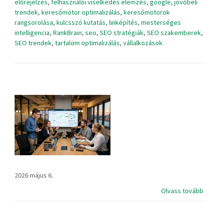
előrejelzés
,
felhasználói viselkedés elemzés
,
google
,
jövőbeli
trendek
,
keresőmotor optimalizálás
,
keresőmotorok
rangsorolása
,
kulcsszó kutatás
,
linképítés
,
mesterséges
intelligencia
,
RankBrain
,
seo
,
SEO stratégiák
,
SEO szakemberek
,
SEO trendek
,
tartalom optimalizálás
,
vállalkozások
2026 május 6.
Olvass tovább