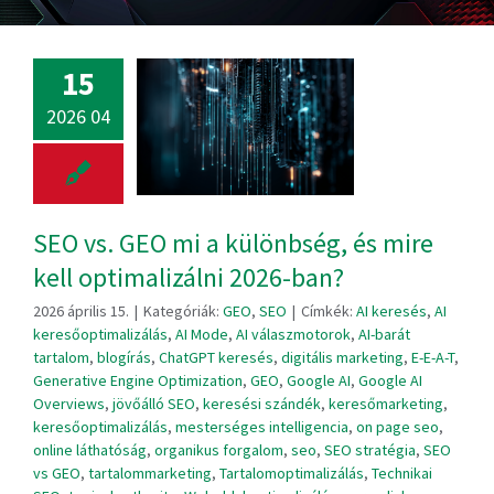
15
2026 04
SEO vs. GEO mi a különbség, és mire
kell optimalizálni 2026-ban?
2026 április 15.
|
Kategóriák:
GEO
,
SEO
|
Címkék:
AI keresés
,
AI
keresőoptimalizálás
,
AI Mode
,
AI válaszmotorok
,
AI-barát
tartalom
,
blogírás
,
ChatGPT keresés
,
digitális marketing
,
E-E-A-T
,
Generative Engine Optimization
,
GEO
,
Google AI
,
Google AI
Overviews
,
jövőálló SEO
,
keresési szándék
,
keresőmarketing
,
keresőoptimalizálás
,
mesterséges intelligencia
,
on page seo
,
online láthatóság
,
organikus forgalom
,
seo
,
SEO stratégia
,
SEO
vs GEO
,
tartalommarketing
,
Tartalomoptimalizálás
,
Technikai