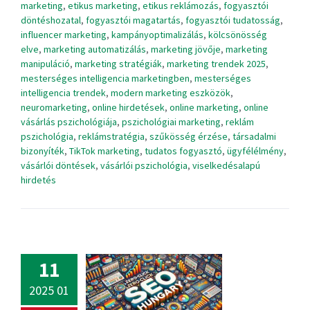
marketing
,
etikus marketing
,
etikus reklámozás
,
fogyasztói
döntéshozatal
,
fogyasztói magatartás
,
fogyasztói tudatosság
,
influencer marketing
,
kampányoptimalizálás
,
kölcsönösség
elve
,
marketing automatizálás
,
marketing jövője
,
marketing
manipuláció
,
marketing stratégiák
,
marketing trendek 2025
,
mesterséges intelligencia marketingben
,
mesterséges
intelligencia trendek
,
modern marketing eszközök
,
neuromarketing
,
online hirdetések
,
online marketing
,
online
vásárlás pszichológiája
,
pszichológiai marketing
,
reklám
pszichológia
,
reklámstratégia
,
szűkösség érzése
,
társadalmi
bizonyíték
,
TikTok marketing
,
tudatos fogyasztó
,
ügyfélélmény
,
vásárlói döntések
,
vásárlói pszichológia
,
viselkedésalapú
hirdetés
11
2025 01