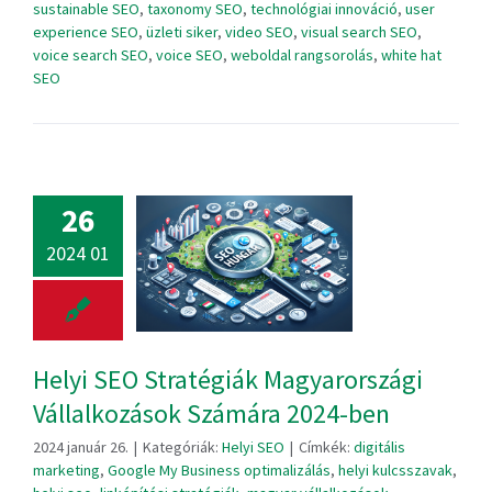
sustainable SEO
,
taxonomy SEO
,
technológiai innováció
,
user
experience SEO
,
üzleti siker
,
video SEO
,
visual search SEO
,
voice search SEO
,
voice SEO
,
weboldal rangsorolás
,
white hat
SEO
26
2024 01
Helyi SEO Stratégiák Magyarországi
Vállalkozások Számára 2024-ben
2024 január 26.
|
Kategóriák:
Helyi SEO
|
Címkék:
digitális
marketing
,
Google My Business optimalizálás
,
helyi kulcsszavak
,