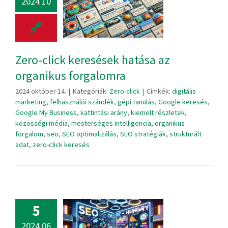
2024 10
Zero-click keresések hatása az
organikus forgalomra
2024 október 14.
|
Kategóriák:
Zero-click
|
Címkék:
digitális
marketing
,
felhasználói szándék
,
gépi tanulás
,
Google keresés
,
Google My Business
,
kattintási arány
,
kiemelt részletek
,
közösségi média
,
mesterséges intelligencia
,
organikus
forgalom
,
seo
,
SEO optimalizálás
,
SEO stratégiák
,
strukturált
adat
,
zero-click keresés
5
2024 06