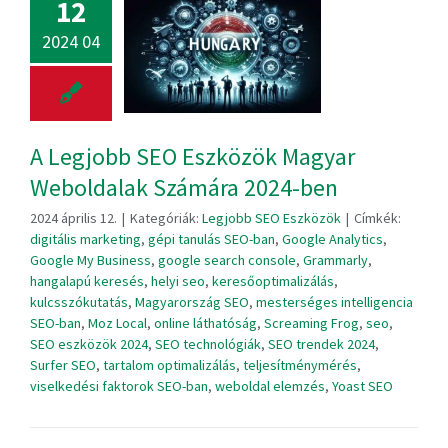
12
2024 04
A Legjobb SEO Eszközök Magyar
Weboldalak Számára 2024-ben
2024 április 12.
|
Kategóriák:
Legjobb SEO Eszközök
|
Címkék:
digitális marketing
,
gépi tanulás SEO-ban
,
Google Analytics
,
Google My Business
,
google search console
,
Grammarly
,
hangalapú keresés
,
helyi seo
,
keresőoptimalizálás
,
kulcsszókutatás
,
Magyarország SEO
,
mesterséges intelligencia
SEO-ban
,
Moz Local
,
online láthatóság
,
Screaming Frog
,
seo
,
SEO eszközök 2024
,
SEO technológiák
,
SEO trendek 2024
,
Surfer SEO
,
tartalom optimalizálás
,
teljesítménymérés
,
viselkedési faktorok SEO-ban
,
weboldal elemzés
,
Yoast SEO