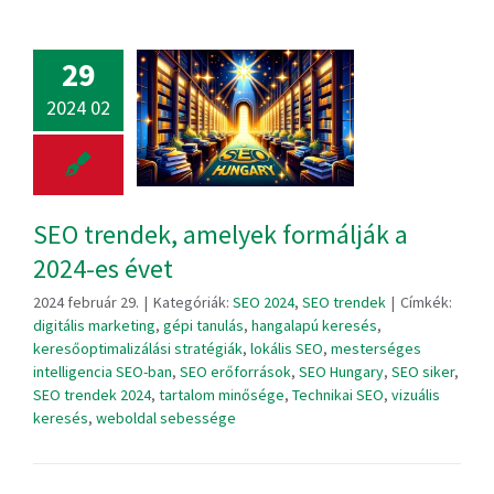
29
2024 02
SEO trendek, amelyek formálják a
2024-es évet
2024 február 29.
|
Kategóriák:
SEO 2024
,
SEO trendek
|
Címkék:
digitális marketing
,
gépi tanulás
,
hangalapú keresés
,
keresőoptimalizálási stratégiák
,
lokális SEO
,
mesterséges
intelligencia SEO-ban
,
SEO erőforrások
,
SEO Hungary
,
SEO siker
,
SEO trendek 2024
,
tartalom minősége
,
Technikai SEO
,
vizuális
keresés
,
weboldal sebessége