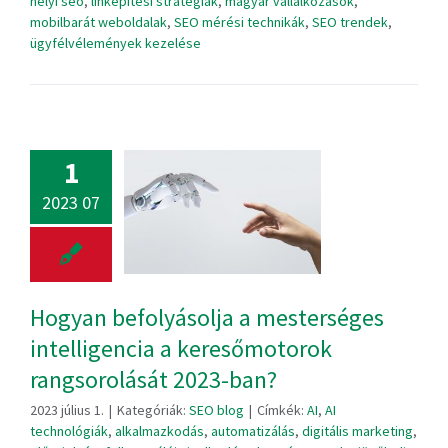
helyi seo
,
linképítési stratégiák
,
magyar vállalkozások
,
mobilbarát weboldalak
,
SEO mérési technikák
,
SEO trendek
,
ügyfélvélemények kezelése
1
2023 07
Hogyan befolyásolja a mesterséges
intelligencia a keresőmotorok
rangsorolását 2023-ban?
2023 július 1.
|
Kategóriák:
SEO blog
|
Címkék:
AI
,
AI
technológiák
,
alkalmazkodás
,
automatizálás
,
digitális marketing
,