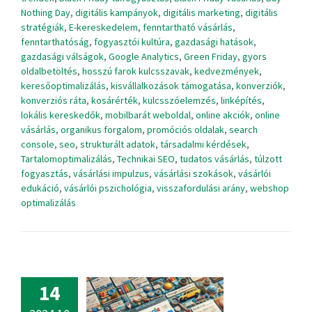
Nothing Day
,
digitális kampányok
,
digitális marketing
,
digitális
stratégiák
,
E-kereskedelem
,
fenntartható vásárlás
,
fenntarthatóság
,
fogyasztói kultúra
,
gazdasági hatások
,
gazdasági válságok
,
Google Analytics
,
Green Friday
,
gyors
oldalbetöltés
,
hosszú farok kulcsszavak
,
kedvezmények
,
keresőoptimalizálás
,
kisvállalkozások támogatása
,
konverziók
,
konverziós ráta
,
kosárérték
,
kulcsszóelemzés
,
linképítés
,
lokális kereskedők
,
mobilbarát weboldal
,
online akciók
,
online
vásárlás
,
organikus forgalom
,
promóciós oldalak
,
search
console
,
seo
,
strukturált adatok
,
társadalmi kérdések
,
Tartalomoptimalizálás
,
Technikai SEO
,
tudatos vásárlás
,
túlzott
fogyasztás
,
vásárlási impulzus
,
vásárlási szokások
,
vásárlói
edukáció
,
vásárlói pszichológia
,
visszafordulási arány
,
webshop
optimalizálás
14