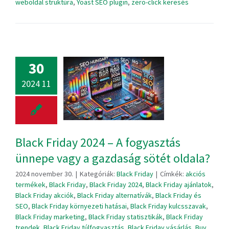
weboldal struktúra
,
Yoast SEO plugin
,
zero-click keresés
30
2024 11
Black Friday 2024 – A fogyasztás
ünnepe vagy a gazdaság sötét oldala?
2024 november 30.
|
Kategóriák:
Black Friday
|
Címkék:
akciós
termékek
,
Black Friday
,
Black Friday 2024
,
Black Friday ajánlatok
,
Black Friday akciók
,
Black Friday alternatívák
,
Black Friday és
SEO
,
Black Friday környezeti hatásai
,
Black Friday kulcsszavak
,
Black Friday marketing
,
Black Friday statisztikák
,
Black Friday
trendek
,
Black Friday túlfogyasztás
,
Black Friday vásárlás
,
Buy