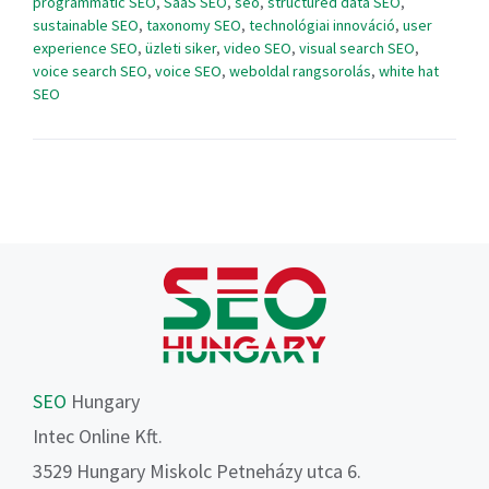
programmatic SEO
,
SaaS SEO
,
seo
,
structured data SEO
,
sustainable SEO
,
taxonomy SEO
,
technológiai innováció
,
user
experience SEO
,
üzleti siker
,
video SEO
,
visual search SEO
,
voice search SEO
,
voice SEO
,
weboldal rangsorolás
,
white hat
SEO
SEO
Hungary
Intec Online Kft.
3529 Hungary Miskolc Petneházy utca 6.