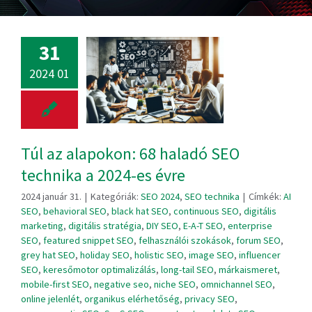
31
2024 01
Túl az alapokon: 68 haladó SEO
technika a 2024-es évre
2024 január 31.
|
Kategóriák:
SEO 2024
,
SEO technika
|
Címkék:
AI
SEO
,
behavioral SEO
,
black hat SEO
,
continuous SEO
,
digitális
marketing
,
digitális stratégia
,
DIY SEO
,
E-A-T SEO
,
enterprise
SEO
,
featured snippet SEO
,
felhasználói szokások
,
forum SEO
,
grey hat SEO
,
holiday SEO
,
holistic SEO
,
image SEO
,
influencer
SEO
,
keresőmotor optimalizálás
,
long-tail SEO
,
márkaismeret
,
mobile-first SEO
,
negative seo
,
niche SEO
,
omnichannel SEO
,
online jelenlét
,
organikus elérhetőség
,
privacy SEO
,