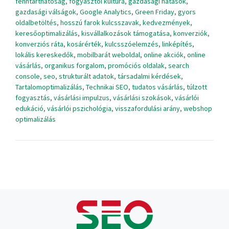
fenntarthatóság
,
fogyasztói kultúra
,
gazdasági hatások
,
gazdasági válságok
,
Google Analytics
,
Green Friday
,
gyors
oldalbetöltés
,
hosszú farok kulcsszavak
,
kedvezmények
,
keresőoptimalizálás
,
kisvállalkozások támogatása
,
konverziók
,
konverziós ráta
,
kosárérték
,
kulcsszóelemzés
,
linképítés
,
lokális kereskedők
,
mobilbarát weboldal
,
online akciók
,
online
vásárlás
,
organikus forgalom
,
promóciós oldalak
,
search
console
,
seo
,
strukturált adatok
,
társadalmi kérdések
,
Tartalomoptimalizálás
,
Technikai SEO
,
tudatos vásárlás
,
túlzott
fogyasztás
,
vásárlási impulzus
,
vásárlási szokások
,
vásárlói
edukáció
,
vásárlói pszichológia
,
visszafordulási arány
,
webshop
optimalizálás