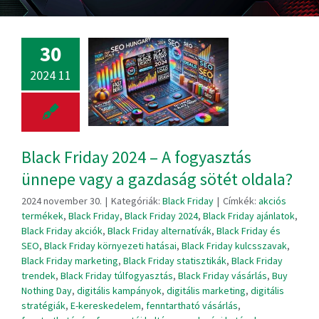
30
2024 11
Black Friday 2024 – A fogyasztás
ünnepe vagy a gazdaság sötét oldala?
2024 november 30.
|
Kategóriák:
Black Friday
|
Címkék:
akciós
termékek
,
Black Friday
,
Black Friday 2024
,
Black Friday ajánlatok
,
Black Friday akciók
,
Black Friday alternatívák
,
Black Friday és
SEO
,
Black Friday környezeti hatásai
,
Black Friday kulcsszavak
,
Black Friday marketing
,
Black Friday statisztikák
,
Black Friday
trendek
,
Black Friday túlfogyasztás
,
Black Friday vásárlás
,
Buy
Nothing Day
,
digitális kampányok
,
digitális marketing
,
digitális
stratégiák
,
E-kereskedelem
,
fenntartható vásárlás
,