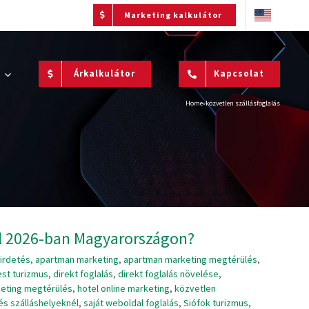
Marketing kalkulátor
Árkalkulátor
Kapcsolat
Home
»
közvetlen szállásfoglalás
ál 2026-ban Magyarországon?
irdetés
,
apartman marketing
,
apartman marketing megtérülés
,
st turizmus
,
direkt foglalás
,
direkt foglalás növelése
,
keting megtérülés
,
hotel online marketing
,
közvetlen
s szálláshelyeknél
,
saját weboldal foglalás
,
Siófok turizmus
,