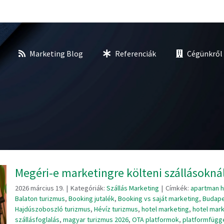
Marketing Blog
Referenciák
Cégünkről
Megéri-e marketingre költeni szállásokn
2026 március 19.
|
Kategóriák:
Szállás Marketing
|
Címkék:
apartman h
Balaton turizmus
,
Booking jutalék
,
Booking vs saját marketing
,
Budape
Hajdúszoboszló turizmus
,
Hévíz turizmus
,
hotel marketing
,
hotel mar
szállásfoglalás
,
magyar turizmus 2026
,
OTA platformok
,
platformfüggé