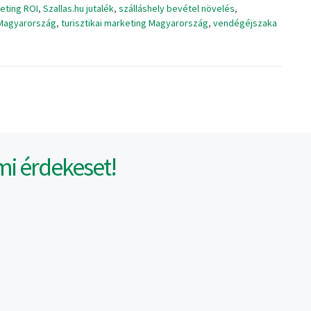
eting ROI
,
Szallas.hu jutalék
,
szálláshely bevétel növelés
,
k Magyarország
,
turisztikai marketing Magyarország
,
vendégéjszaka
mi érdekeset!