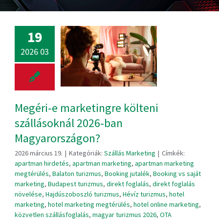
19
2026 03
Megéri-e marketingre költeni
szállásoknál 2026-ban
Magyarországon?
2026 március 19.
|
Kategóriák:
Szállás Marketing
|
Címkék:
apartman hirdetés
,
apartman marketing
,
apartman marketing
megtérülés
,
Balaton turizmus
,
Booking jutalék
,
Booking vs saját
marketing
,
Budapest turizmus
,
direkt foglalás
,
direkt foglalás
növelése
,
Hajdúszoboszló turizmus
,
Hévíz turizmus
,
hotel
marketing
,
hotel marketing megtérülés
,
hotel online marketing
,
közvetlen szállásfoglalás
,
magyar turizmus 2026
,
OTA