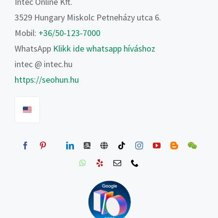
Intec Online Kft.
3529 Hungary Miskolc Petneházy utca 6.
Mobil:
+36/50-123-7000
WhatsApp
Klikk ide whatsapp híváshoz
intec @ intec.hu
https://seohun.hu