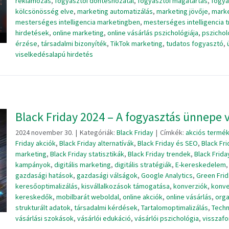
reklámozás
,
fogyasztói döntéshozatal
,
fogyasztói magatartás
,
fogya
kölcsönösség elve
,
marketing automatizálás
,
marketing jövője
,
marke
mesterséges intelligencia marketingben
,
mesterséges intelligencia 
hirdetések
,
online marketing
,
online vásárlás pszichológiája
,
pszichol
érzése
,
társadalmi bizonyíték
,
TikTok marketing
,
tudatos fogyasztó
,
viselkedésalapú hirdetés
Black Friday 2024 – A fogyasztás ünnepe 
2024 november 30.
|
Kategóriák:
Black Friday
|
Címkék:
akciós termé
Friday akciók
,
Black Friday alternatívák
,
Black Friday és SEO
,
Black Fri
marketing
,
Black Friday statisztikák
,
Black Friday trendek
,
Black Frida
kampányok
,
digitális marketing
,
digitális stratégiák
,
E-kereskedelem
gazdasági hatások
,
gazdasági válságok
,
Google Analytics
,
Green Fri
keresőoptimalizálás
,
kisvállalkozások támogatása
,
konverziók
,
konve
kereskedők
,
mobilbarát weboldal
,
online akciók
,
online vásárlás
,
orga
strukturált adatok
,
társadalmi kérdések
,
Tartalomoptimalizálás
,
Techn
vásárlási szokások
,
vásárlói edukáció
,
vásárlói pszichológia
,
visszafo