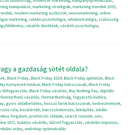
sztói tudatosság
,
influencer marketing
,
kampányoptimalizálás
,
ting manipuláció
,
marketing stratégiák
,
marketing trendek 2025
,
trendek
,
modern marketing eszközök
,
neuromarketing
,
online
ógiai marketing
,
reklám pszichológia
,
reklámstratégia
,
szűkösség
ügyfélélmény
,
vásárlói döntések
,
vásárlói pszichológia
,
vagy a gazdaság sötét oldala?
kek
,
Black Friday
,
Black Friday 2024
,
Black Friday ajánlatok
,
Black
day környezeti hatásai
,
Black Friday kulcsszavak
,
Black Friday
y túlfogyasztás
,
Black Friday vásárlás
,
Buy Nothing Day
,
digitális
,
fenntartható vásárlás
,
fenntarthatóság
,
fogyasztói kultúra
,
day
,
gyors oldalbetöltés
,
hosszú farok kulcsszavak
,
kedvezmények
,
rziós ráta
,
kosárérték
,
kulcsszóelemzés
,
linképítés
,
lokális
nikus forgalom
,
promóciós oldalak
,
search console
,
seo
,
ikai SEO
,
tudatos vásárlás
,
túlzott fogyasztás
,
vásárlási impulzus
,
rdulási arány
,
webshop optimalizálás