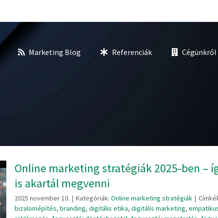
Marketing Blog
Referenciák
Cégünkről
Online marketing stratégiák 2025-ben – 
is akartál megvenni
2025 november 10.
|
Kategóriák:
Online marketing stratégiák
|
Címké
bizalomépítés
,
branding
,
digitális etika
,
digitális marketing
,
empatiku