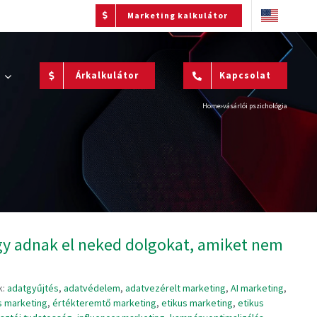
Marketing kalkulátor
Árkalkulátor
Kapcsolat
Home
»
vásárlói pszichológia
így adnak el neked dolgokat, amiket nem
k:
adatgyűjtés
,
adatvédelem
,
adatvezérelt marketing
,
AI marketing
,
s marketing
,
értékteremtő marketing
,
etikus marketing
,
etikus