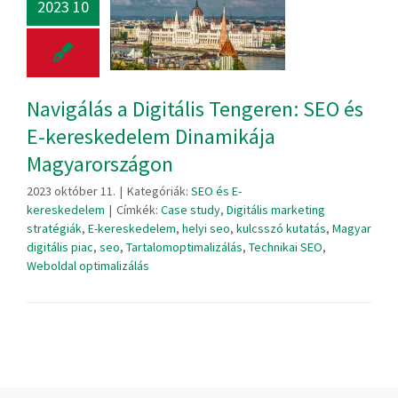
2023 10
Navigálás a Digitális Tengeren: SEO és
E-kereskedelem Dinamikája
Magyarországon
2023 október 11.
|
Kategóriák:
SEO és E-
kereskedelem
|
Címkék:
Case study
,
Digitális marketing
stratégiák
,
E-kereskedelem
,
helyi seo
,
kulcsszó kutatás
,
Magyar
digitális piac
,
seo
,
Tartalomoptimalizálás
,
Technikai SEO
,
Weboldal optimalizálás