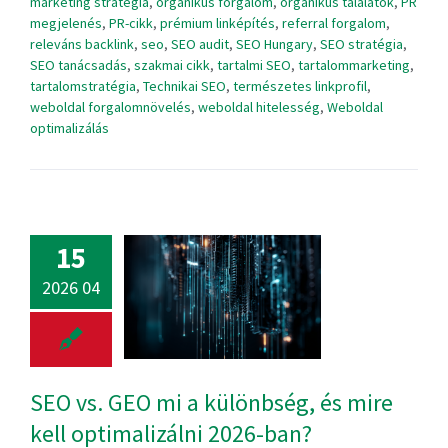
marketing stratégia
,
organikus forgalom
,
organikus találatok
,
PR
megjelenés
,
PR-cikk
,
prémium linképítés
,
referral forgalom
,
releváns backlink
,
seo
,
SEO audit
,
SEO Hungary
,
SEO stratégia
,
SEO tanácsadás
,
szakmai cikk
,
tartalmi SEO
,
tartalommarketing
,
tartalomstratégia
,
Technikai SEO
,
természetes linkprofil
,
weboldal forgalomnövelés
,
weboldal hitelesség
,
Weboldal
optimalizálás
15
2026 04
SEO vs. GEO mi a különbség, és mire
kell optimalizálni 2026-ban?