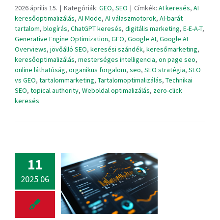
2026 április 15.
|
Kategóriák:
GEO
,
SEO
|
Címkék:
AI keresés
,
AI
keresőoptimalizálás
,
AI Mode
,
AI válaszmotorok
,
AI-barát
tartalom
,
blogírás
,
ChatGPT keresés
,
digitális marketing
,
E-E-A-T
,
Generative Engine Optimization
,
GEO
,
Google AI
,
Google AI
Overviews
,
jövőálló SEO
,
keresési szándék
,
keresőmarketing
,
keresőoptimalizálás
,
mesterséges intelligencia
,
on page seo
,
online láthatóság
,
organikus forgalom
,
seo
,
SEO stratégia
,
SEO
vs GEO
,
tartalommarketing
,
Tartalomoptimalizálás
,
Technikai
SEO
,
topical authority
,
Weboldal optimalizálás
,
zero-click
keresés
11
2025 06