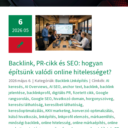
6
2026 05
Backlink, PR-cikk és SEO: hogyan
építsünk valódi online hitelességet?
2026 május 6.
|
Kategóriák:
Backlink LInképítés
|
Címkék:
AI
keresés
,
AI Overviews
,
AI SEO
,
anchor text
,
backlink
,
backlink
jelentése
,
backlinkprofil
,
digitális PR
,
fizetett cikk
,
Google
rangsorolás
,
Google SEO
,
hivatkozó domain
,
horgonyszöveg
,
keresési láthatóság
,
keresőbeli láthatóság
,
keresőoptimalizálás
,
KKV marketing
,
konverzió optimalizálás
,
külső hivatkozás
,
linképítés
,
linkprofil elemzés
,
márkaemlítés
,
minőségi backlink
,
online hitelesség
,
online márkaépítés
,
online