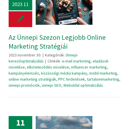
2023 11
Az Ünnepi Szezon Legjobb Online
Marketing Stratégiái
2023 november 30.
|
Kategóriák:
Ünnepi
keresőoptimalizálás
|
Címkék:
e-mail marketing
,
eladások
növelése
,
elköteleződés növelése
,
influencer marketing
,
kampányelemzés
,
közösségi média kampány
,
mobil marketing
,
online marketing stratégiák
,
PPC hirdetések
,
tartalommarketing
,
ünnepi promóciók
,
ünnepi SEO
,
Weboldal optimalizálás
11