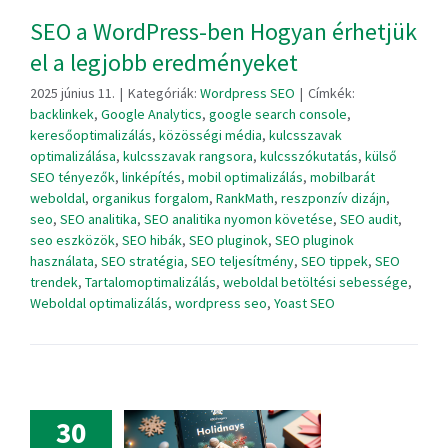
SEO a WordPress-ben Hogyan érhetjük
el a legjobb eredményeket
2025 június 11.
|
Kategóriák:
Wordpress SEO
|
Címkék:
backlinkek
,
Google Analytics
,
google search console
,
keresőoptimalizálás
,
közösségi média
,
kulcsszavak
optimalizálása
,
kulcsszavak rangsora
,
kulcsszókutatás
,
külső
SEO tényezők
,
linképítés
,
mobil optimalizálás
,
mobilbarát
weboldal
,
organikus forgalom
,
RankMath
,
reszponzív dizájn
,
seo
,
SEO analitika
,
SEO analitika nyomon követése
,
SEO audit
,
seo eszközök
,
SEO hibák
,
SEO pluginok
,
SEO pluginok
használata
,
SEO stratégia
,
SEO teljesítmény
,
SEO tippek
,
SEO
trendek
,
Tartalomoptimalizálás
,
weboldal betöltési sebessége
,
Weboldal optimalizálás
,
wordpress seo
,
Yoast SEO
30