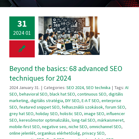
31
2024 01
Beyond the basics: 68 advanced SEO
techniques for 2024
2024 January 31.
|
Categories:
SEO 2024
,
SEO technika
|
Tags:
AI
SEO
,
behavioral SEO
,
black hat SEO
,
continuous SEO
,
digitális
marketing
,
digitális stratégia
,
DIY SEO
,
E-A-T SEO
,
enterprise
SEO
,
featured snippet SEO
,
felhasználói szokások
,
forum SEO
,
grey hat SEO
,
holiday SEO
,
holistic SEO
,
image SEO
,
influencer
SEO
,
keresőmotor optimalizálás
,
long-tail SEO
,
márkaismeret
,
mobile-first SEO
,
negative seo
,
niche SEO
,
omnichannel SEO
,
online jelenlét
,
organikus elérhetőség
,
privacy SEO
,