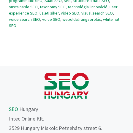
programmatic SEO
,
SaaS SEO
,
seo
,
structured data SEO
,
sustainable SEO
,
taxonomy SEO
,
technológiai innováció
,
user
experience SEO
,
üzleti siker
,
video SEO
,
visual search SEO
,
voice search SEO
,
voice SEO
,
weboldal rangsorolás
,
white hat
SEO
SEO
Hungary
Intec Online Kft.
3529 Hungary Miskolc Petneházy street 6.