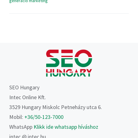
generáció marketing
SEO Hungary
Intec Online Kft.
3529 Hungary Miskolc Petneházy utca 6.
Mobil:
+36/50-123-7000
WhatsApp
Klikk ide whatsapp híváshoz
intec @ intec.hu