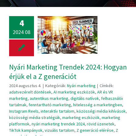
4
2024 08
Nyári Marketing Trendek 2024: Hogyan
érjük el a Z generációt
2024 augusztus 4.
|
Kategóriák:
Nyári marketing
|
Címkék:
adatvezérelt döntések
,
AI marketing eszközök
,
AR és VR
marketing
,
autentikus marketing
,
digitális natívok
,
felhasználói
tartalmak
,
fenntartható marketing
,
hitelesség a marketingben
,
Instagram Reels
,
interaktív tartalom
,
közösségi média kihívások
,
közösségi média stratégiák
,
marketing eszközök
,
marketing
platformok
,
nyári marketing trendek 2024
,
rövid üzenetek
,
TikTok kampányok
,
vizuális tartalom
,
Z generáció elérése
,
Z