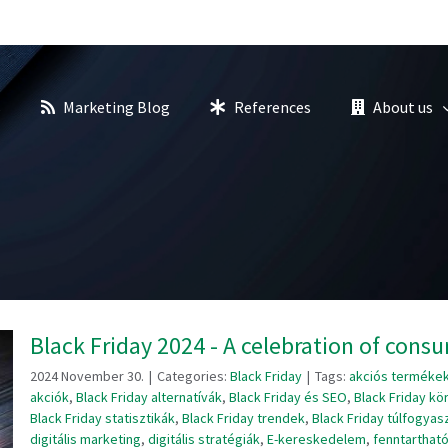
s
Marketing Blog
References
About us
Black Friday 2024 - A celebration of cons
2024 November 30.
|
Categories:
Black Friday
|
Tags:
akciós terméke
akciók
,
Black Friday alternatívák
,
Black Friday és SEO
,
Black Friday kö
Black Friday statisztikák
,
Black Friday trendek
,
Black Friday túlfogyas
digitális marketing
,
digitális stratégiák
,
E-kereskedelem
,
fenntartható