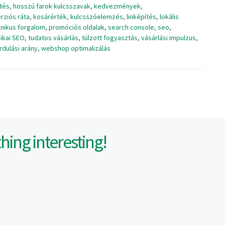
ltés
,
hosszú farok kulcsszavak
,
kedvezmények
,
rziós ráta
,
kosárérték
,
kulcsszóelemzés
,
linképítés
,
lokális
nikus forgalom
,
promóciós oldalak
,
search console
,
seo
,
ikai SEO
,
tudatos vásárlás
,
túlzott fogyasztás
,
vásárlási impulzus
,
rdulási arány
,
webshop optimalizálás
ing interesting!