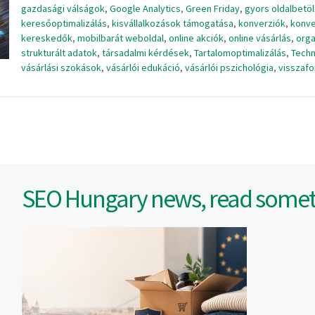
gazdasági válságok
,
Google Analytics
,
Green Friday
,
gyors oldalbetö
keresőoptimalizálás
,
kisvállalkozások támogatása
,
konverziók
,
konve
kereskedők
,
mobilbarát weboldal
,
online akciók
,
online vásárlás
,
orga
strukturált adatok
,
társadalmi kérdések
,
Tartalomoptimalizálás
,
Techn
vásárlási szokások
,
vásárlói edukáció
,
vásárlói pszichológia
,
visszafo
SEO Hungary news, read someth