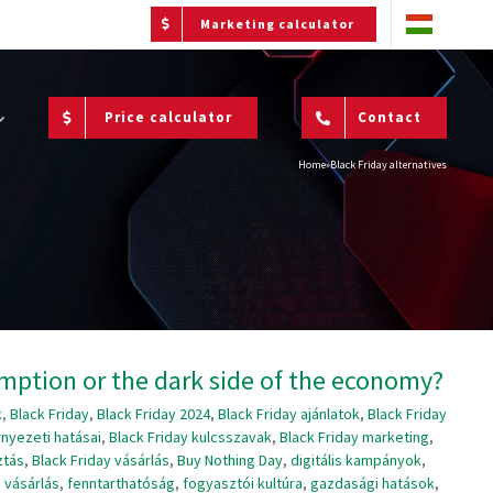
Marketing calculator
Price calculator
Contact
Home
»
Black Friday alternatives
umption or the dark side of the economy?
k
,
Black Friday
,
Black Friday 2024
,
Black Friday ajánlatok
,
Black Friday
rnyezeti hatásai
,
Black Friday kulcsszavak
,
Black Friday marketing
,
ztás
,
Black Friday vásárlás
,
Buy Nothing Day
,
digitális kampányok
,
 vásárlás
,
fenntarthatóság
,
fogyasztói kultúra
,
gazdasági hatások
,