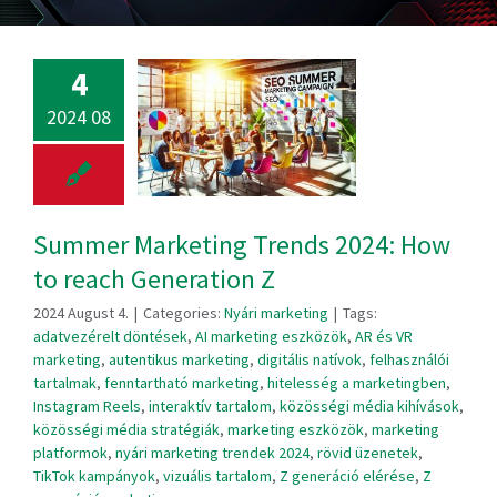
4
2024 08
Summer Marketing Trends 2024: How
to reach Generation Z
2024 August 4.
|
Categories:
Nyári marketing
|
Tags:
adatvezérelt döntések
,
AI marketing eszközök
,
AR és VR
marketing
,
autentikus marketing
,
digitális natívok
,
felhasználói
tartalmak
,
fenntartható marketing
,
hitelesség a marketingben
,
Instagram Reels
,
interaktív tartalom
,
közösségi média kihívások
,
közösségi média stratégiák
,
marketing eszközök
,
marketing
platformok
,
nyári marketing trendek 2024
,
rövid üzenetek
,
TikTok kampányok
,
vizuális tartalom
,
Z generáció elérése
,
Z