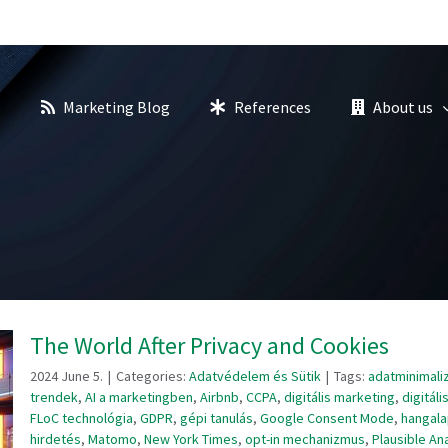
s
Marketing Blog
References
About us
The World After Privacy and Cookies
2024 June 5.
|
Categories:
Adatvédelem és Sütik
|
Tags:
adatminimali
trendek
,
AI a marketingben
,
Airbnb
,
CCPA
,
digitális marketing
,
digitál
FLoC technológia
,
GDPR
,
gépi tanulás
,
Google Consent Mode
,
hangala
hirdetés
,
Matomo
,
New York Times
,
opt-in mechanizmus
,
Plausible Ana