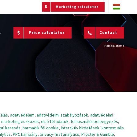
Marketing calculator
Price calculator
Contact
Home
»
Matomo
zálás
,
adatvédelem
,
adatvédelmi szabályozások
,
adatvédelmi
is marketing eszközök
,
első fél adatok
,
felhasználói beleegyezés
,
pú keresés
,
harmadik fél cookie
,
interaktív hirdetések
,
kontextuális
lytics
,
PPC kampány
,
privacy-first analytics
,
Procter & Gamble
,