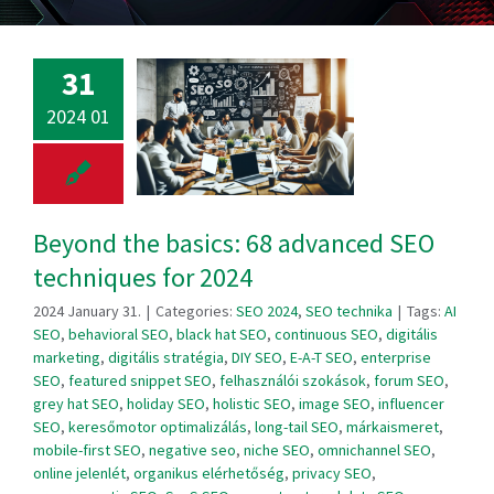
31
2024 01
Beyond the basics: 68 advanced SEO
techniques for 2024
2024 January 31.
|
Categories:
SEO 2024
,
SEO technika
|
Tags:
AI
SEO
,
behavioral SEO
,
black hat SEO
,
continuous SEO
,
digitális
marketing
,
digitális stratégia
,
DIY SEO
,
E-A-T SEO
,
enterprise
SEO
,
featured snippet SEO
,
felhasználói szokások
,
forum SEO
,
grey hat SEO
,
holiday SEO
,
holistic SEO
,
image SEO
,
influencer
SEO
,
keresőmotor optimalizálás
,
long-tail SEO
,
márkaismeret
,
mobile-first SEO
,
negative seo
,
niche SEO
,
omnichannel SEO
,
online jelenlét
,
organikus elérhetőség
,
privacy SEO
,