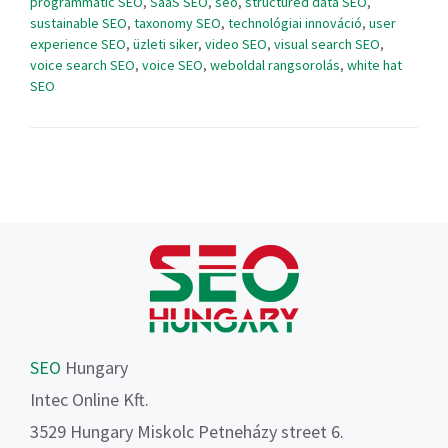
programmatic SEO
,
SaaS SEO
,
seo
,
structured data SEO
,
sustainable SEO
,
taxonomy SEO
,
technológiai innováció
,
user
experience SEO
,
üzleti siker
,
video SEO
,
visual search SEO
,
voice search SEO
,
voice SEO
,
weboldal rangsorolás
,
white hat
SEO
SEO
Hungary
Intec Online Kft.
3529 Hungary Miskolc Petneházy street 6.