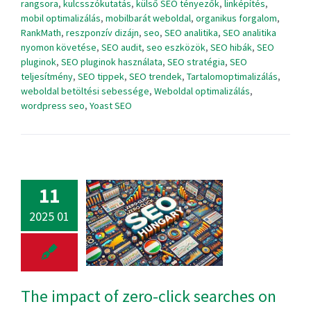
rangsora
,
kulcsszókutatás
,
külső SEO tényezők
,
linképítés
,
mobil optimalizálás
,
mobilbarát weboldal
,
organikus forgalom
,
RankMath
,
reszponzív dizájn
,
seo
,
SEO analitika
,
SEO analitika
nyomon követése
,
SEO audit
,
seo eszközök
,
SEO hibák
,
SEO
pluginok
,
SEO pluginok használata
,
SEO stratégia
,
SEO
teljesítmény
,
SEO tippek
,
SEO trendek
,
Tartalomoptimalizálás
,
weboldal betöltési sebessége
,
Weboldal optimalizálás
,
wordpress seo
,
Yoast SEO
11
2025 01
The impact of zero-click searches on