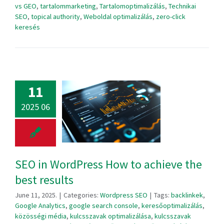
vs GEO
,
tartalommarketing
,
Tartalomoptimalizálás
,
Technikai
SEO
,
topical authority
,
Weboldal optimalizálás
,
zero-click
keresés
11
2025 06
SEO in WordPress How to achieve the
best results
June 11, 2025.
|
Categories:
Wordpress SEO
|
Tags:
backlinkek
,
Google Analytics
,
google search console
,
keresőoptimalizálás
,
közösségi média
,
kulcsszavak optimalizálása
,
kulcsszavak