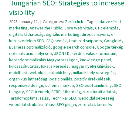
Hungarian SEO: Strategies to increase
visibility
2025 January 11.
|
Categories:
Zero-click
|
Tags:
adatvezérelt
marketing
,
Answer the Public
,
Core Web Vitals
,
CTR elemzés
,
digitális láthatóság
,
digitális marketing
,
direct answers
,
e-
kereskedelem SEO
,
FAQ sémák
,
featured snippets
,
Google My
Business optimalizáció
,
google search console
,
Google térkép
optimalizáció
,
helyi seo
,
JSON-LD
,
kérdés-válasz formátum
,
keresőoptimalizálás Magyarországon
,
knowledge panel
,
kulcsszókutatás
,
lokális keresés
,
magyar nyelvi kihívások
,
mobilbarát weboldal
,
nulladik hely
,
nulladik hely stratégiák
,
organikus láthatóság
,
pozicionálás
,
pozitív értékelések
,
responsive design
,
schema markup
,
SEO esettanulmány
,
SEO
Hungary
,
SEO trendek
,
SERP láthatóság
,
strukturált adatok
,
Tartalomoptimalizálás
,
Technikai SEO
,
weboldal sebesség
,
weboldal struktúra
,
Yoast SEO plugin
,
zero-click keresés