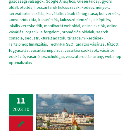
gazdasági válságok
,
Google Analytics
,
Green Friday
,
gyors
oldalbetöltés
,
hosszú farok kulcsszavak
,
kedvezmények
,
keresőoptimalizálás
,
kisvállalkozások támogatása
,
konverziók
,
konverziós ráta
,
kosárérték
,
kulcsszóelemzés
,
linképítés
,
lokális kereskedők
,
mobilbarát weboldal
,
online akciók
,
online
vásárlás
,
organikus forgalom
,
promóciós oldalak
,
search
console
,
seo
,
strukturált adatok
,
társadalmi kérdések
,
Tartalomoptimalizálás
,
Technikai SEO
,
tudatos vásárlás
,
túlzott
fogyasztás
,
vásárlási impulzus
,
vásárlási szokások
,
vásárlói
edukáció
,
vásárlói pszichológia
,
visszafordulási arány
,
webshop
optimalizálás
11
2023 10