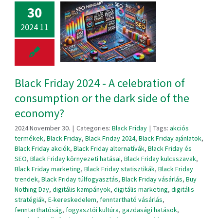
30
2024 11
Black Friday 2024 - A celebration of
consumption or the dark side of the
economy?
2024 November 30.
|
Categories:
Black Friday
|
Tags:
akciós
termékek
,
Black Friday
,
Black Friday 2024
,
Black Friday ajánlatok
,
Black Friday akciók
,
Black Friday alternatívák
,
Black Friday és
SEO
,
Black Friday környezeti hatásai
,
Black Friday kulcsszavak
,
Black Friday marketing
,
Black Friday statisztikák
,
Black Friday
trendek
,
Black Friday túlfogyasztás
,
Black Friday vásárlás
,
Buy
Nothing Day
,
digitális kampányok
,
digitális marketing
,
digitális
stratégiák
,
E-kereskedelem
,
fenntartható vásárlás
,
fenntarthatóság
,
fogyasztói kultúra
,
gazdasági hatások
,