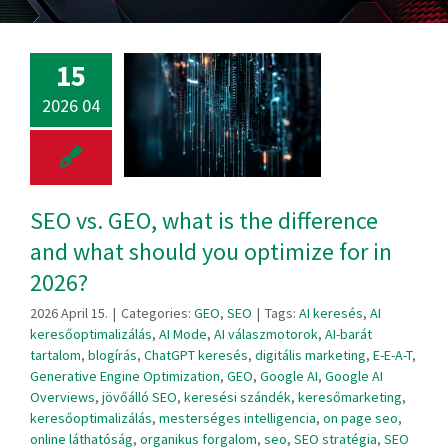
15
2026 04
SEO vs. GEO, what is the difference
and what should you optimize for in
2026?
2026 April 15.
|
Categories:
GEO
,
SEO
|
Tags:
AI keresés
,
AI
keresőoptimalizálás
,
AI Mode
,
AI válaszmotorok
,
AI-barát
tartalom
,
blogírás
,
ChatGPT keresés
,
digitális marketing
,
E-E-A-T
,
Generative Engine Optimization
,
GEO
,
Google AI
,
Google AI
Overviews
,
jövőálló SEO
,
keresési szándék
,
keresőmarketing
,
keresőoptimalizálás
,
mesterséges intelligencia
,
on page seo
,
online láthatóság
,
organikus forgalom
,
seo
,
SEO stratégia
,
SEO